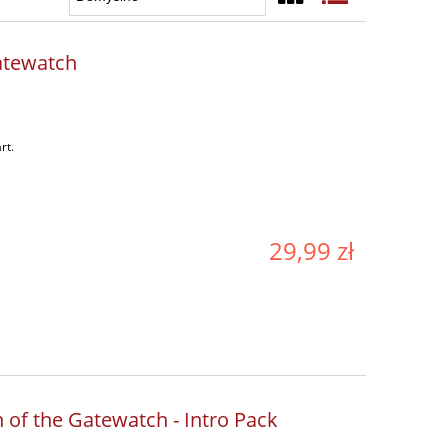
atewatch
rt.
29,99 zł
h of the Gatewatch - Intro Pack