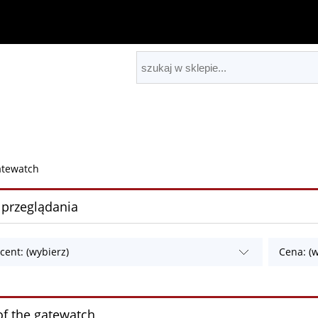
atewatch
 przeglądania
cent: (wybierz)
Cena: (w
of the gatewatch