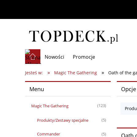
Nowości
Promocje
»
»
Jesteś w:
Magic The Gathering
Oath of the g
Menu
Opcje
Magic The Gathering
(123)
Produ
Produkty/Zestawy specjalne
(5)
Commander
(5)
Oath 