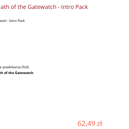
Oath of the Gatewatch - Intro Pack
atch - Intro Pack
ę
 powlekania (foil)
th of the Gatewatch
62,49 zł