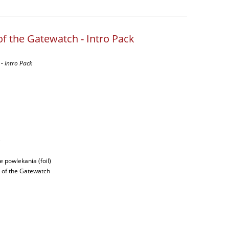
of the Gatewatch - Intro Pack
 - Intro Pack
ę
 powlekania (foil)
 of the Gatewatch