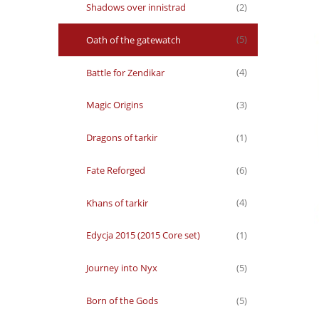
Shadows over innistrad
(2)
Oath of the gatewatch
(5)
Battle for Zendikar
(4)
Magic Origins
(3)
Dragons of tarkir
(1)
Fate Reforged
(6)
Khans of tarkir
(4)
Edycja 2015 (2015 Core set)
(1)
Journey into Nyx
(5)
Born of the Gods
(5)