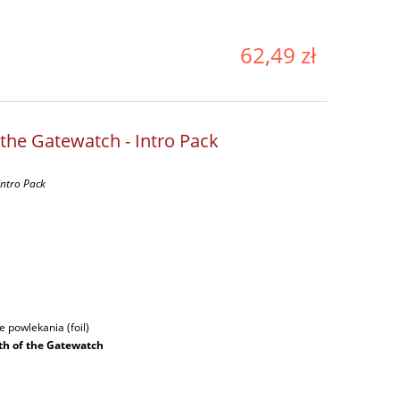
62,49 zł
 the Gatewatch - Intro Pack
Intro Pack
ę
 powlekania (foil)
th of the Gatewatch