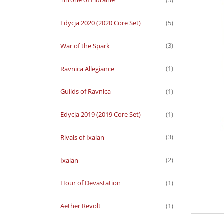
Throne of Eldraine
(5)
Edycja 2020 (2020 Core Set)
(5)
War of the Spark
(3)
Ravnica Allegiance
(1)
Guilds of Ravnica
(1)
Edycja 2019 (2019 Core Set)
(1)
Rivals of Ixalan
(3)
Ixalan
(2)
Hour of Devastation
(1)
Aether Revolt
(1)