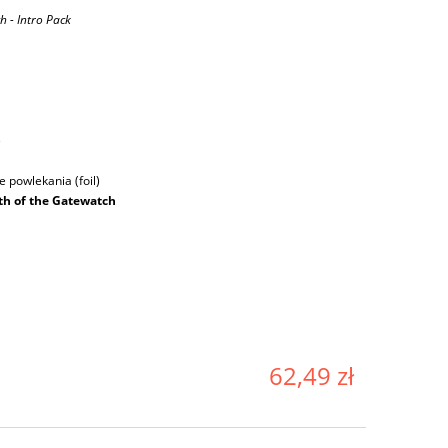
h - Intro Pack
ę
 powlekania (foil)
th of the Gatewatch
62,49 zł